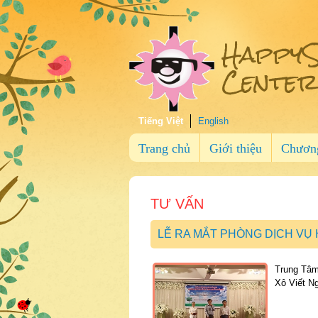
HappyS
Center
Tiếng Việt
English
Trang chủ
Giới thiệu
Chương
TƯ VẤN
LỄ RA MẮT PHÒNG DỊCH VỤ 
Trung Tâm
Xô Viết N