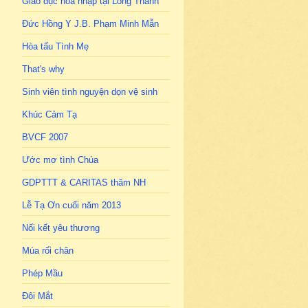
Giáo dục hòa nhập tại Long Thành
Đức Hồng Y J.B. Phạm Minh Mẫn
Hòa tấu Tình Mẹ
That's why
Sinh viên tình nguyện dọn vệ sinh
Khúc Cảm Tạ
BVCF 2007
Ước mơ tình Chúa
GDPTTT & CARITAS thăm NH
Lễ Tạ Ơn cuối năm 2013
Nối kết yêu thương
Múa rối chân
Phép Mầu
Đôi Mắt