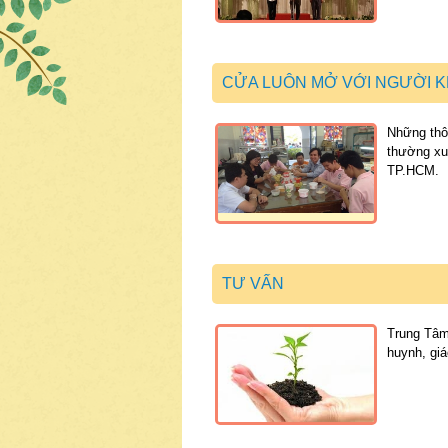
CỬA LUÔN MỞ VỚI NGƯỜI K
Những thôn
thường xu
TP.HCM.
TƯ VẤN
Trung Tâm
huynh, giá