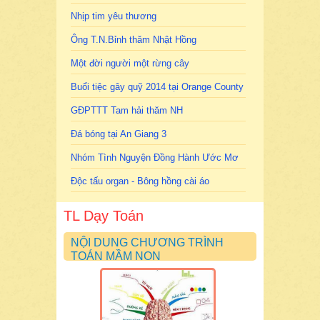
Nhịp tim yêu thương
Ông T.N.Bỉnh thăm Nhật Hồng
Một đời người một rừng cây
Buổi tiệc gây quỹ 2014 tại Orange County
GĐPTTT Tam hải thăm NH
Đá bóng tại An Giang 3
Nhóm Tình Nguyện Đồng Hành Ước Mơ
Độc tấu organ - Bông hồng cài áo
TL Dạy Toán
NỘI DUNG CHƯƠNG TRÌNH
TOÁN MẦM NON