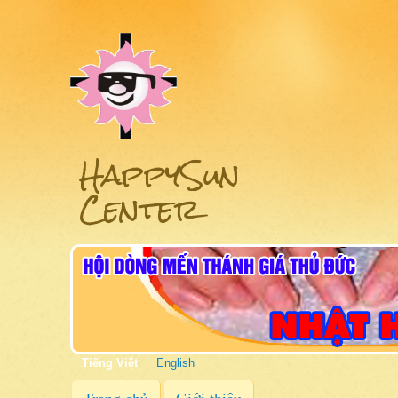
HappySun
Center
Tiếng Việt
English