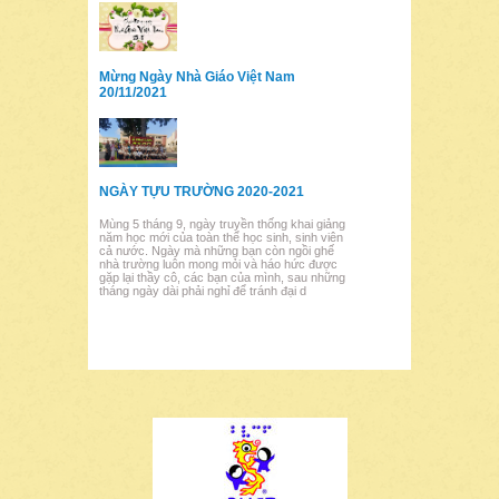
Mừng Ngày Nhà Giáo Việt Nam
20/11/2021
NGÀY TỰU TRƯỜNG 2020-2021
Mùng 5 tháng 9, ngày truyền thống khai giảng
năm học mới của toàn thể học sinh, sinh viên
cả nước. Ngày mà những bạn còn ngồi ghế
nhà trường luôn mong mỏi và háo hức được
gặp lại thầy cô, các bạn của mình, sau những
tháng ngày dài phải nghỉ để tránh đại d