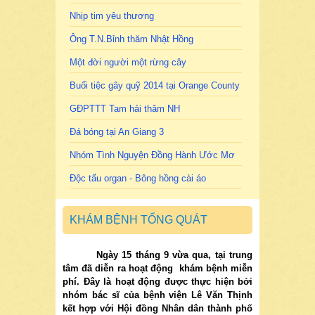
Nhịp tim yêu thương
Ông T.N.Bỉnh thăm Nhật Hồng
Một đời người một rừng cây
Buổi tiệc gây quỹ 2014 tại Orange County
GĐPTTT Tam hải thăm NH
Đá bóng tại An Giang 3
Nhóm Tình Nguyện Đồng Hành Ước Mơ
Độc tấu organ - Bông hồng cài áo
KHÁM BỆNH TỔNG QUÁT
Ngày 15 tháng 9 vừa qua, tại trung
tâm đã diễn ra hoạt động khám bệnh miễn
phí. Đây là hoạt động được thực hiện bởi
nhóm bác sĩ của bệnh viện Lê Văn Thịnh
kết hợp với Hội đồng Nhân dân thành phố