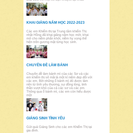
KHAI GIẢNG NĂM HỌC 2022-2023
Các em Khiếm thị tại Trung tâm khiếm Thị
nhật Hồng đã khai giảng năm học mới, khai
mở cho niềm phấn khởi, niềm hy vọng thể
hiện trên gương mặt từng học sinh.
CHUYÊN ĐỀ LÀM BÁNH
Chuyên đề làm bánh mì của các Sơ và các
em khiếm thị sẽ mãi là một kỉ niệm đẹp đối với
các em. Bởi những ổ bánh mì đó được làm
nên từ tình yêu thương, sự đồng lòng, tinh
thần vượt khó của cả các sơ và các em.
Thông qua ổ bánh mì, các em còn hiểu được
một
GIÁNG SINH TÌNH YÊU
Gửi quà Giáng Sinh cho các em Khiếm Thị tại
gia đình.