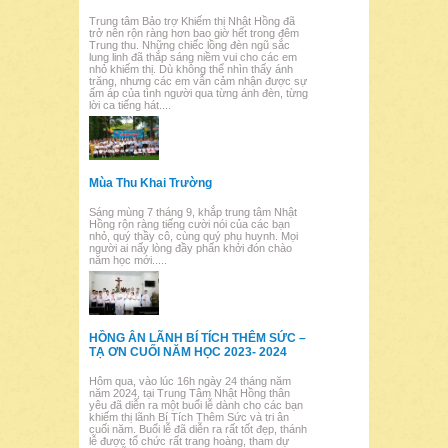
Trung tâm Bảo trợ Khiếm thị Nhật Hồng đã
trở nên rộn ràng hơn bao giờ hết trong đêm
Trung thu. Những chiếc lồng đèn ngũ sắc
lung linh đã thắp sáng niềm vui cho các em
nhỏ khiếm thị. Dù không thể nhìn thấy ánh
trăng, nhưng các em vẫn cảm nhận được sự
ấm áp của tình người qua từng ánh đèn, từng
lời ca tiếng hát....
Mùa Thu Khai Trường
Sáng mùng 7 tháng 9, khắp trung tâm Nhật
Hồng rộn ràng tiếng cười nói của các bạn
nhỏ, quý thầy cô, cùng quý phụ huynh. Mọi
người ai nấy lòng đầy phấn khởi đón chào
năm học mới.....
HỒNG ÂN LÃNH BÍ TÍCH THÊM SỨC –
TẠ ƠN CUỐI NĂM HỌC 2023- 2024
Hôm qua, vào lúc 16h ngày 24 tháng năm
năm 2024, tại Trung Tâm Nhật Hồng thân
yêu đã diễn ra một buổi lễ dành cho các bạn
khiếm thị lãnh Bí Tích Thêm Sức và tri ân
cuối năm. Buổi lễ đã diễn ra rất tốt đẹp, thánh
lễ được tổ chức rất trang hoàng, tham dự