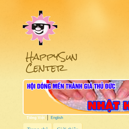
HappySun
Center
Tiếng Việt
English