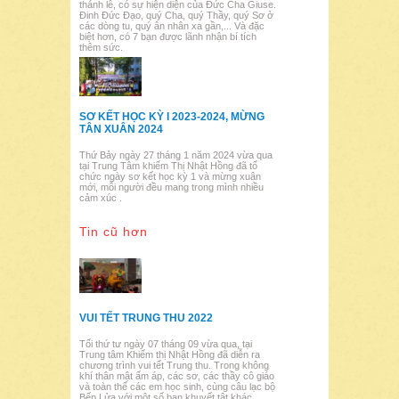
thánh lễ, có sự hiện diện của Đức Cha Giuse.
Đinh Đức Đạo, quý Cha, quý Thầy, quý Sơ ở
các dòng tu, quý ân nhân xa gần,... Và đặc
biệt hơn, có 7 bạn được lãnh nhận bí tích
thêm sức.
SƠ KẾT HỌC KỲ I 2023-2024, MỪNG
TÂN XUÂN 2024
Thứ Bảy ngày 27 tháng 1 năm 2024 vừa qua
tại Trung Tâm khiếm Thị Nhật Hồng đã tổ
chức ngày sơ kết học kỳ 1 và mừng xuân
mới, mỗi người đều mang trong mình nhiều
cảm xúc .
Tin cũ hơn
VUI TẾT TRUNG THU 2022
Tối thứ tư ngày 07 tháng 09 vừa qua, tại
Trung tâm Khiếm thị Nhật Hồng đã diễn ra
chương trình vui tết Trung thu. Trong không
khí thân mật ấm áp, các sơ, các thầy cô giáo
và toàn thể các em học sinh, cùng câu lạc bộ
Bếp Lửa với một số bạn khuyết tật khác