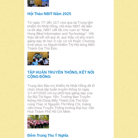
Hội Thảo NBIT Năm 2025
Từ ngày 7/7 đến 11/7 vừa qua tại Trung tâm
khiếm thị Nhật Hồng, Hội thảo NBIT đã diễn
ra tốt đẹp, NBIT viết tắt cho cụm từ “Nhat
Hong Blind Information and Technology”. Hội
thảo đã kết nối quý dì, quý thầy cô phụ trách
giảng dạy tin học ở các cơ sở thuộc Chương
trình phục vụ Người Khiếm Thị Hội dòng Mến
Thánh Giá Thủ Đức.
TẬP HUẤN TRUYỀN THÔNG, KẾT NỐI
CỘNG ĐỒNG
Trung tâm Bảo trợ Khiếm thị Nhật Hồng đã tổ
chức khoá tập huấn truyền thông từ ngày
1/7-4/7/2025 với sự phối hợp giảng dạy của
Sơ Bùi Thị Ngọc Yến, Trưởng Ban Truyền
thông Hội Dòng Mến Thánh Giá Thủ Đức
cùng Thạc sĩ Nguyễn Thị Hồng Chi, Giảng
viên khoa Truyền Thông trường Đại học Văn
Hoá Thành Phố Hồ Chí Minh.
Đêm Trung Thu Ý Nghĩa